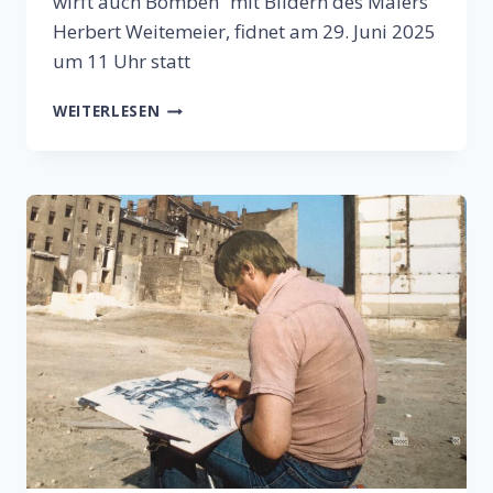
wirft auch Bomben“ mit Bildern des Malers
Herbert Weitemeier, fidnet am 29. Juni 2025
um 11 Uhr statt
WER
WEITERLESEN
BUNKER
BAUT,
WIRFT
AUCH
BOMBEN
–
AUSSTELLUNGSERÖFFNUNG
AM
29.
JUNI
2025
UM
11
UHR