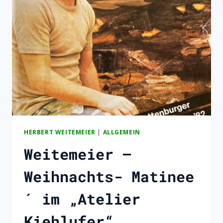
KRIEG
–
LESUNG
+
KLAVIERMUSIK
–
MATINEÉ
AM
26.4.26
HERBERT WEITEMEIER
|
ALLGEMEIN
Weitemeier –
Weihnachts- Matinee
´ im „Atelier
Kiehlufer“