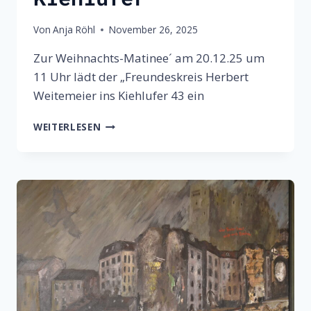
Von
Anja Röhl
November 26, 2025
Zur Weihnachts-Matinee´ am 20.12.25 um
11 Uhr lädt der „Freundeskreis Herbert
Weitemeier ins Kiehlufer 43 ein
WEITEMEIER
WEITERLESEN
–
WEIHNACHTS-
MATINEE
´
IM
„ATELIER
KIEHLUFER“