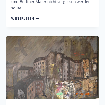
und Berliner Maler nicht vergessen werden
sollte.
WER
WEITERLESEN
BUNKER
BAUT,
WIRFT
AUCH
BOMBEN
–
ERINNERUNG
AN
DEN
MALER
HERBERT
WEITEMEIER