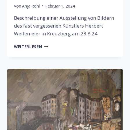
Von
Anja Röhl
Februar 1, 2024
Beschreibung einer Ausstellung von Bildern
des fast vergessenen Künstlers Herbert
Weitemeier in Kreuzberg am 23.8.24
HERBERT
WEITERLESEN
WEITEMEIER
–
AUSSTELLUNG
IN
KREUZBERG
–
GALERIE
HALIT
ART