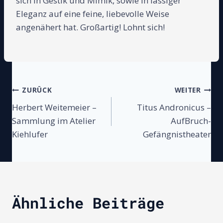
sich in Gestik und Mimik, sowie in lässiger
Eleganz auf eine feine, liebevolle Weise
angenähert hat. Großartig! Lohnt sich!
Beitragsnavigation
ZURÜCK
WEITER
Herbert Weitemeier –
Titus Andronicus –
Sammlung im Atelier
AufBruch-
Kiehlufer
Gefängnistheater
Ähnliche Beiträge