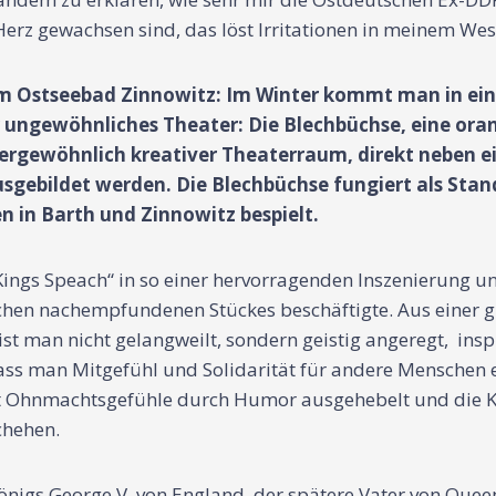
Herz gewachsen sind, das löst Irritationen in meinem We
im Ostseebad Zinnowitz: Im Winter kommt man in ein
ehr ungewöhnliches Theater: Die Blechbüchse, eine or
ußergewöhnlich kreativer Theaterraum, direkt neben 
usgebildet werden. Die Blechbüchse fungiert als St
n in Barth und Zinnowitz bespielt.
Kings Speach“ in so einer hervorragenden Inszenierung u
chen nachempfundenen Stückes beschäftigte. Aus einer g
ist man nicht gelangweilt, sondern geistig angeregt, in
ass man Mitgefühl und Solidarität für andere Menschen e
cht Ohnmachtsgefühle durch Humor ausgehebelt und die Kra
schehen.
nigs George V. von England, der spätere Vater von Queen