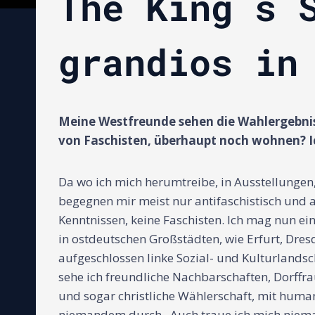
The King´s 
grandios in
Meine Westfreunde sehen die Wahlergebnis
von Faschisten, überhaupt noch wohnen? Ic
Da wo ich mich herumtreibe, in Ausstellungen
begegnen mir meist nur antifaschistisch und a
Kenntnissen, keine Faschisten. Ich mag nun ein
in ostdeutschen Großstädten, wie Erfurt, Dres
aufgeschlossen linke Sozial- und Kulturlands
sehe ich freundliche Nachbarschaften, Dorffrau
und sogar christliche Wählerschaft, mit human
niemandem durch. Auch traue ich mich nieman