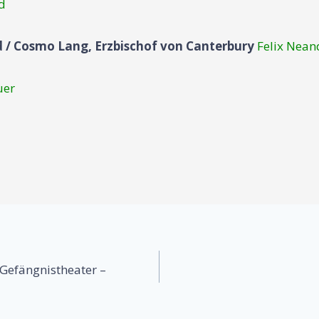
d
d / Cosmo Lang, Erzbischof von Canterbury
Felix Nean
uer
on
 Gefängnistheater –