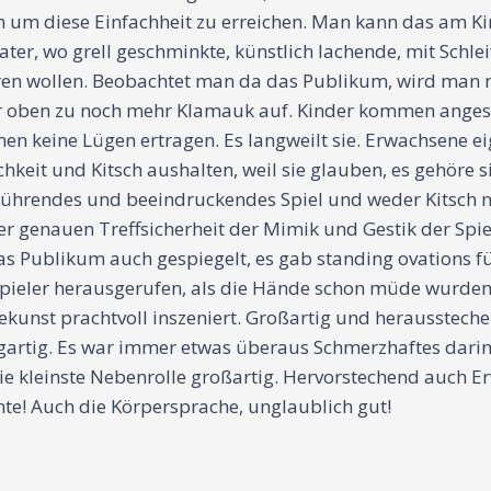
um diese Einfachheit zu erreichen. Man kann das am Kind
heater, wo grell geschminkte, künstlich lachende, mit Sc
en wollen. Beobachtet man da das Publikum, wird man me
eler oben zu noch mehr Klamauk auf. Kinder kommen ange
n keine Lügen ertragen. Es langweilt sie. Erwachsene eig
keit und Kitsch aushalten, weil sie glauben, es gehöre si
erührendes und beeindruckendes Spiel und weder Kitsch n
der genauen Treffsicherheit der Mimik und Gestik der Sp
s Publikum auch gespiegelt, es gab standing ovations für
eler herausgerufen, als die Hände schon müde wurden, 
ekunst prachtvoll inszeniert. Großartig und herausstec
zigartig. Es war immer etwas überaus Schmerzhaftes darin
ie kleinste Nebenrolle großartig. Hervorstechend auch Er
nte! Auch die Körpersprache, unglaublich gut!