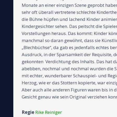
Monate an einer einzigen Szene geprobt haben 
sehr oft überall vertretene schlechte Kindert
die Bühne hüpfen und lachend Kinder animier
Kindergesichter sehen. Das peitscht die Spi
Vorstellungen heraus. Das kommt: Kinder könne
manchmal so daran gewöhnt, dass sie Künstlich
„Blechbüchse“, da gab es jedenfalls echtes b
Ausdruck, in der Sparsamkeit der Requisite, 
gekonnten Verdichtung des Inhalts. Das hat da
abebben, nochmal und nochmal wurden die Spi
mit echter, wunderbarer Schauspiel- und Regi
Herzog, wie er das Stottern kopierte, war ein
Aber auch alle anderen Figuren waren bis in d
Gesicht genau wie sein Original verziehen kon
Regie
Rike Reiniger