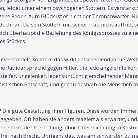
leidet unter einem psychogenen Stottern. Es verstärkt sic
gene Reden, zum Glück ist er nicht der Thronanwärter. 
och ran. Da sein Stottern mit seiner Frau nicht auftritt
 sich überhaupt die Beziehung des Königssprosses zu ei
des Stückes.
r verhandelt, sondern das wirkt entscheidend in die Welt
Radioansprache gegen Hitler, die jede angelernte königl
 steifer, ungelenker, lebensuntüchtig erscheinender Mann
umanistischen Botschaft, und genau deshalb die Menschen m
 Die gute Gestaltung ihrer Figuren. Diese wurden immer
 gegeben. Oft haben sie anders reagiert als erwartet, und
h, ohne formale Überhöhung, ohne Überzeichnung in Kostüm
r, frei nach Brecht. Übrigens das, was am schwersten zu 