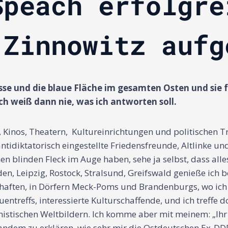
Speach erfolgre
 Zinnowitz aufg
se und die blaue Fläche im gesamten Osten und sie 
h weiß dann nie, was ich antworten soll.
, Kinos, Theatern, Kultureinrichtungen und politischen
ntidiktatorisch eingestellte Friedensfreunde, Altlinke u
en blinden Fleck im Auge haben, sehe ja selbst, dass alle
den, Leipzig, Rostock, Stralsund, Greifswald genieße ich
chaften, in Dörfern Meck-Poms und Brandenburgs, wo ich 
entreffs, interessierte Kulturschaffende, und ich treffe 
istischen Weltbildern. Ich komme aber mit meinem: „Ihr tä
dem zu erklären, wie sehr mir die Ostdeutschen Ex-DDR