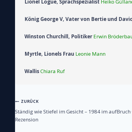
Lionel Logue, Sprachspezialist
Heiko Güllan
König George V, Vater von Bertie und Davi
Winston Churchill, Politiker
Erwin Bröderba
Myrtle, Lionels Frau
Leonie Mann
Wallis
Chiara Ruf
Beitragsnavigati
ZURÜCK
Ständig wie Stiefel im Gesicht – 1984 im aufBruch
Rezension