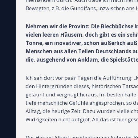
Bewegten, z.B. die Gundifans, inzwischen ans 
Nehmen wir die Provinz: Die Blechbüchse 
vielen leeren Häusern, doch gibt es ein s
Tonne, ein inovativer, schon äußerlich a
Menschen aus allen Teilen Deutschlands a
die, ausgehend von Anklam, die Spielstätte
Ich sah dort vor paar Tagen die Aufführung: „
den Hintergründen dieses, historischen Tatsa
gelaunt und vergnügt heraus. Im besten Falle 
tiefe menschliche Gefühle angesprochen, so d
Alltag, die heutige Zeit. Dazu wurden viellei
Widrigkeiten nicht aufgibt. All das ist hier ge
Der Herzog Albert, zweitgeborener Sohn des Kö