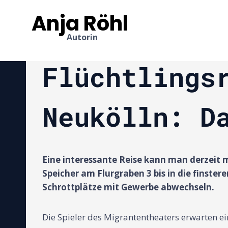
Zum
Anja Röhl
Inhalt
springen
Autorin
Flüchtlings
Neukölln: D
Eine interessante Reise kann man derzei
Speicher am Flurgraben 3 bis in die finste
Schrottplätze mit Gewerbe abwechseln.
Die Spieler des Migrantentheaters erwarten ei