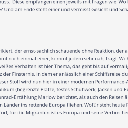
uss. Diese empfangen einen jeweils mit Fragen wie: Wo
e? Und am Ende steht einer und vermisst Gesicht und Schäd
kiert, der ernst-sachlich schauende ohne Reaktion, der
kommt noch einmal einer, kommt jedem sehr nah, fragt: W
weißes Verhalten ist hier Thema, das geht bis auf vorma
z der Finsternis, in dem er anlässlich einer Schiffsreise
ieser Stoff wird nun hier in einer modernen Performance
likum (begrenzte Plätze, festes Schuhwerk, Jacken und Pu
 Conrad-Erzählung Marlow berichtet, als auch den Reisen 
n Länder ins rettende Europa fliehen. Wofür steht heute 
d, für die Migranten ist es Europa und seine Verbrechen,