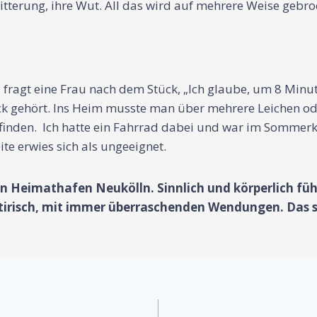
terung, ihre Wut. All das wird auf mehrere Weise gebroc
 fragt eine Frau nach dem Stück, „Ich glaube, um 8 Minu
tück gehört. Ins Heim musste man über mehrere Leichen o
finden. Ich hatte ein Fahrrad dabei und war im Sommerk
te erwies sich als ungeeignet.
n Heimathafen Neukölln. Sinnlich und körperlich füh
satirisch, mit immer überraschenden Wendungen. Das s
on